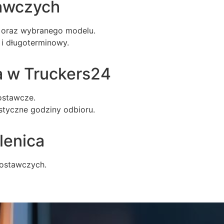
awczych
 oraz wybranego modelu.
i długoterminowy.
a w Truckers24
ostawcze.
styczne godziny odbioru.
lenica
dostawczych.