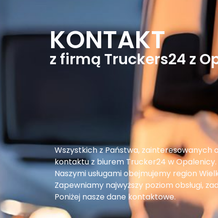
KONTAKT
z firmą Truckers24 z O
Wszystkich z Państwa, zainteresowanych
kontaktu z biurem Trucker24 w Opalenicy.
Naszymi usługami obejmujemy region Wielko
Zapewniamy najwyższy poziom obsługi, zad
Poniżej nasze dane kontaktowe.