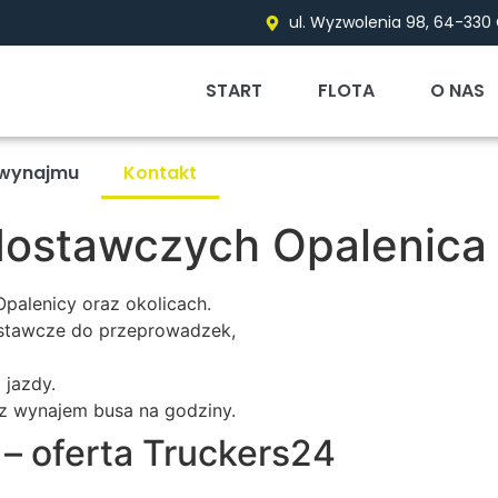
ul. Wyzwolenia 98, 64-330
START
FLOTA
O NAS
 wynajmu
Kontakt
ostawczych Opalenica
alenicy oraz okolicach.
stawcze do przeprowadzek,
 jazdy.
z wynajem busa na godziny.
– oferta Truckers24