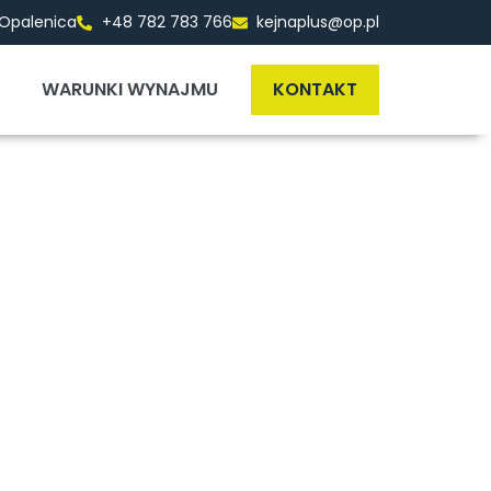
 Opalenica
+48 782 783 766
kejnaplus@op.pl
WARUNKI WYNAJMU
KONTAKT