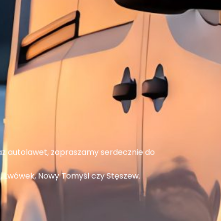
z autolawet, zapraszamy serdecznie do
ki, Lwówek, Nowy Tomyśl czy Stęszew.