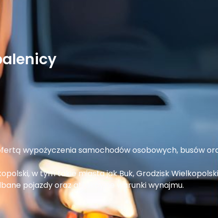
palenicy
 ofertą wypożyczenia samochodów osobowych, busów ora
polski, w tym takie miasta jak Buk, Grodzisk Wielkopols
bane pojazdy oraz atrakcyjne warunki wynajmu.